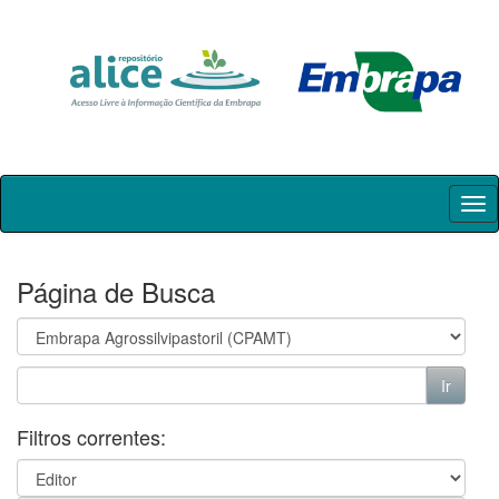
Skip
navigation
Página de Busca
Filtros correntes: