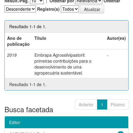
Result./Pág.
|
Ordenar por
Ordenar
Registro(s)
Resultado 1-1 de 1.
Ano de
Título
Autor(es)
publicação
2019
Embrapa Agrossilvipastoril:
-
primeiras contribuições para o
desenvolvimento de uma
agropecuária sustentável.
Resultado 1-1 de 1.
Anterior
1
Póximo
Busca facetada
Editor