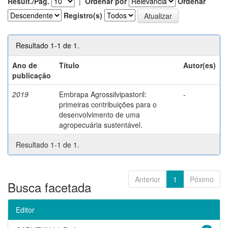
Result./Pág.
|
Ordenar por
Ordenar
Registro(s)
Resultado 1-1 de 1.
Ano de
Título
Autor(es)
publicação
2019
Embrapa Agrossilvipastoril:
-
primeiras contribuições para o
desenvolvimento de uma
agropecuária sustentável.
Resultado 1-1 de 1.
Anterior
1
Póximo
Busca facetada
Editor