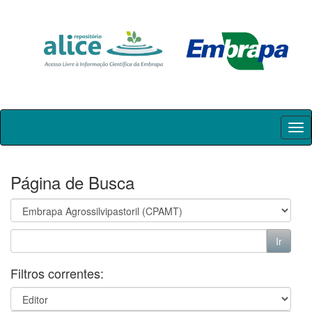
Skip
navigation
Página de Busca
Filtros correntes: