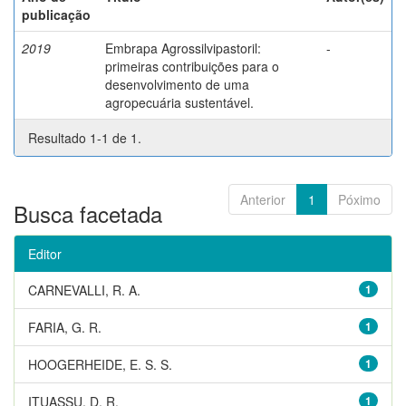
publicação
2019
Embrapa Agrossilvipastoril:
-
primeiras contribuições para o
desenvolvimento de uma
agropecuária sustentável.
Resultado 1-1 de 1.
Anterior
1
Póximo
Busca facetada
Editor
CARNEVALLI, R. A.
1
FARIA, G. R.
1
HOOGERHEIDE, E. S. S.
1
ITUASSU, D. R.
1