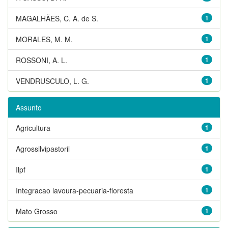
MAGALHÃES, C. A. de S.
1
MORALES, M. M.
1
ROSSONI, A. L.
1
VENDRUSCULO, L. G.
1
Assunto
Agricultura
1
Agrossilvipastoril
1
Ilpf
1
Integracao lavoura-pecuaria-floresta
1
Mato Grosso
1