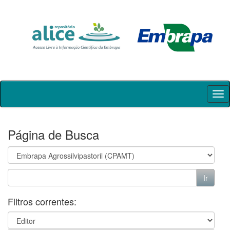
Skip
navigation
Página de Busca
Filtros correntes: