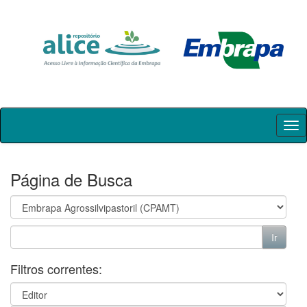
Skip
navigation
Página de Busca
Filtros correntes: