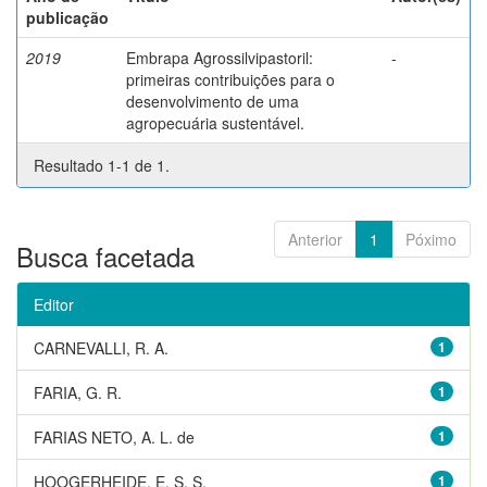
publicação
2019
Embrapa Agrossilvipastoril:
-
primeiras contribuições para o
desenvolvimento de uma
agropecuária sustentável.
Resultado 1-1 de 1.
Anterior
1
Póximo
Busca facetada
Editor
CARNEVALLI, R. A.
1
FARIA, G. R.
1
FARIAS NETO, A. L. de
1
HOOGERHEIDE, E. S. S.
1