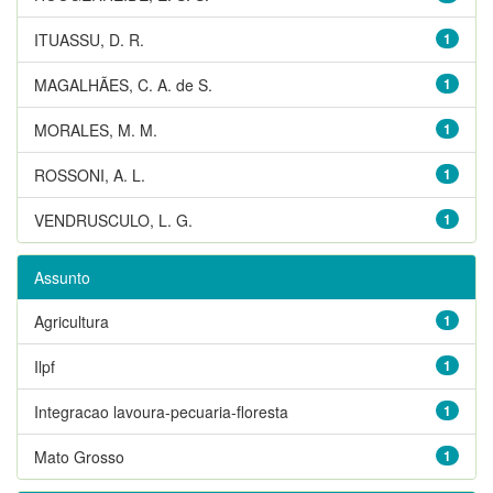
ITUASSU, D. R.
1
MAGALHÃES, C. A. de S.
1
MORALES, M. M.
1
ROSSONI, A. L.
1
VENDRUSCULO, L. G.
1
Assunto
Agricultura
1
Ilpf
1
Integracao lavoura-pecuaria-floresta
1
Mato Grosso
1