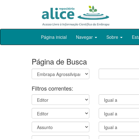
Skip
Página inicial
Navegar
Sobre
Est
navigation
Página de Busca
Filtros correntes: