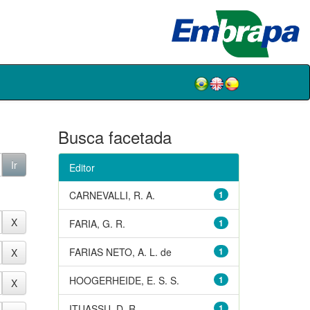
Busca facetada
Editor
CARNEVALLI, R. A.
1
FARIA, G. R.
1
FARIAS NETO, A. L. de
1
HOOGERHEIDE, E. S. S.
1
ITUASSU, D. R.
1