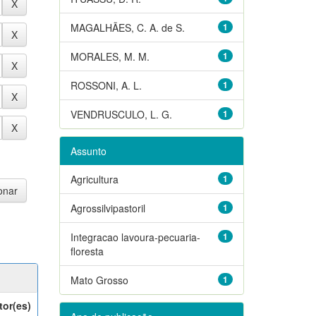
MAGALHÃES, C. A. de S.
1
MORALES, M. M.
1
ROSSONI, A. L.
1
VENDRUSCULO, L. G.
1
Assunto
Agricultura
1
Agrossilvipastoril
1
Integracao lavoura-pecuaria-
1
floresta
Mato Grosso
1
tor(es)