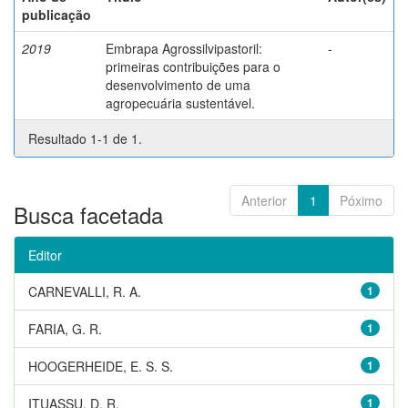
publicação
2019
Embrapa Agrossilvipastoril:
-
primeiras contribuições para o
desenvolvimento de uma
agropecuária sustentável.
Resultado 1-1 de 1.
Anterior
1
Póximo
Busca facetada
Editor
CARNEVALLI, R. A.
1
FARIA, G. R.
1
HOOGERHEIDE, E. S. S.
1
ITUASSU, D. R.
1