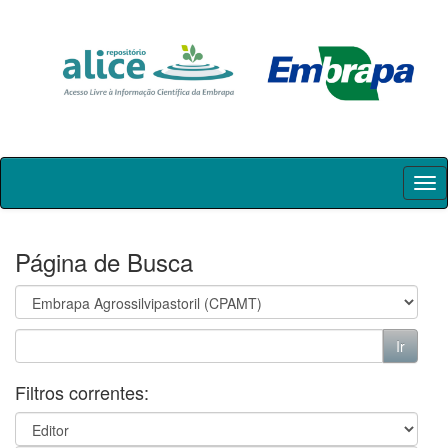
Skip
navigation
Página de Busca
Filtros correntes: