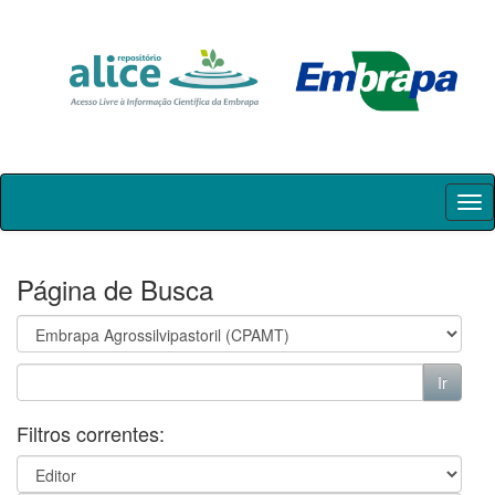
Skip
navigation
Página de Busca
Filtros correntes: