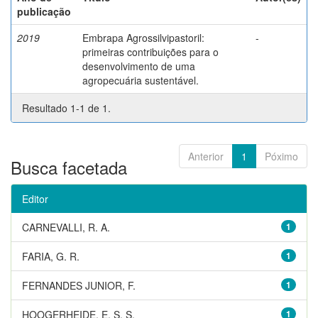
publicação
2019
Embrapa Agrossilvipastoril:
-
primeiras contribuições para o
desenvolvimento de uma
agropecuária sustentável.
Resultado 1-1 de 1.
Anterior
1
Póximo
Busca facetada
Editor
CARNEVALLI, R. A.
1
FARIA, G. R.
1
FERNANDES JUNIOR, F.
1
HOOGERHEIDE, E. S. S.
1