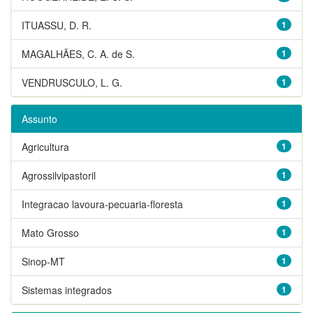
ITUASSU, D. R.
1
MAGALHÃES, C. A. de S.
1
VENDRUSCULO, L. G.
1
Assunto
Agricultura
1
Agrossilvipastoril
1
Integracao lavoura-pecuaria-floresta
1
Mato Grosso
1
Sinop-MT
1
Sistemas integrados
1