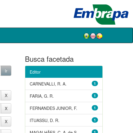
Busca facetada
Editor
CARNEVALLI, R. A.
1
FARIA, G. R.
1
FERNANDES JUNIOR, F.
1
ITUASSU, D. R.
1
MAGALHÃES, C. A. de S.
1