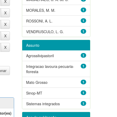
MORALES, M. M.
1
ROSSONI, A. L.
1
VENDRUSCULO, L. G.
1
Assunto
Agrossilvipastoril
1
Integracao lavoura-pecuaria-
1
floresta
Mato Grosso
1
Sinop-MT
1
Sistemas integrados
1
tor(es)