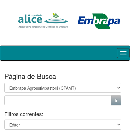
Skip
navigation
Página de Busca
Filtros correntes: