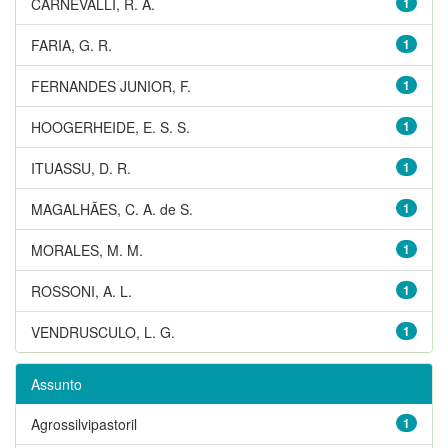
CARNEVALLI, R. A.
1
FARIA, G. R.
1
FERNANDES JUNIOR, F.
1
HOOGERHEIDE, E. S. S.
1
ITUASSU, D. R.
1
MAGALHÃES, C. A. de S.
1
MORALES, M. M.
1
ROSSONI, A. L.
1
VENDRUSCULO, L. G.
1
Assunto
Agrossilvipastoril
1