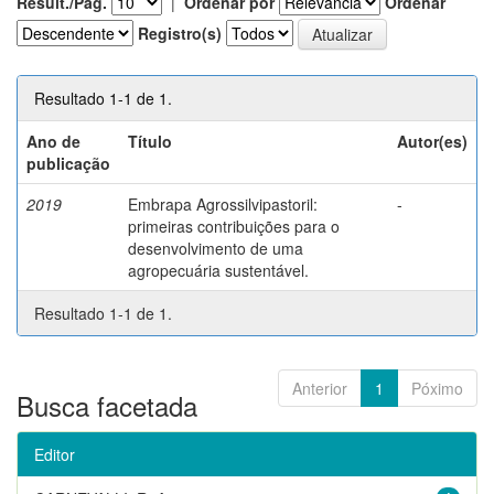
Result./Pág.
|
Ordenar por
Ordenar
Registro(s)
Resultado 1-1 de 1.
Ano de
Título
Autor(es)
publicação
2019
Embrapa Agrossilvipastoril:
-
primeiras contribuições para o
desenvolvimento de uma
agropecuária sustentável.
Resultado 1-1 de 1.
Anterior
1
Póximo
Busca facetada
Editor