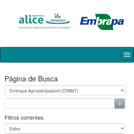
Skip
navigation
Página de Busca
Filtros correntes: