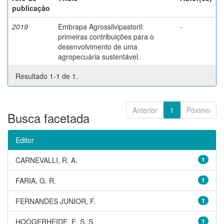
publicação
2019
Embrapa Agrossilvipastoril:
-
primeiras contribuições para o
desenvolvimento de uma
agropecuária sustentável.
Resultado 1-1 de 1.
Anterior
1
Póximo
Busca facetada
Editor
CARNEVALLI, R. A.
1
FARIA, G. R.
1
FERNANDES JUNIOR, F.
1
HOOGERHEIDE, E. S. S.
1