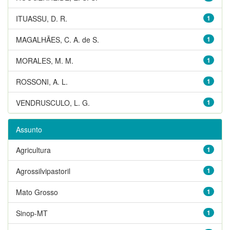
ITUASSU, D. R.
1
MAGALHÃES, C. A. de S.
1
MORALES, M. M.
1
ROSSONI, A. L.
1
VENDRUSCULO, L. G.
1
Assunto
Agricultura
1
Agrossilvipastoril
1
Mato Grosso
1
Sinop-MT
1