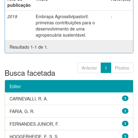
publicação
2019
Embrapa Agrossilvipastoril:
-
primeiras contribuições para o
desenvolvimento de uma
agropecuária sustentável.
Resultado 1-1 de 1.
Anterior
1
Póximo
Busca facetada
Editor
CARNEVALLI, R. A.
1
FARIA, G. R.
1
FERNANDES JUNIOR, F.
1
HOOGERHEIDE, E. S. S.
1