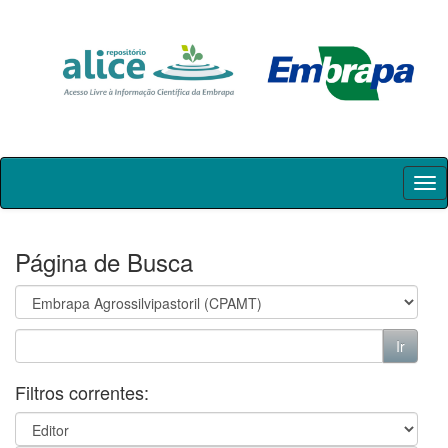
Skip
navigation
Página de Busca
Filtros correntes: