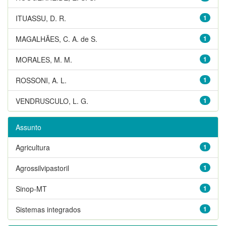
ITUASSU, D. R.
1
MAGALHÃES, C. A. de S.
1
MORALES, M. M.
1
ROSSONI, A. L.
1
VENDRUSCULO, L. G.
1
Assunto
Agricultura
1
Agrossilvipastoril
1
Sinop-MT
1
Sistemas integrados
1