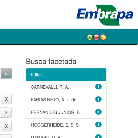
Busca facetada
Editor
CARNEVALLI, R. A.
1
FARIAS NETO, A. L. de
1
FERNANDES JUNIOR, F.
1
HOOGERHEIDE, E. S. S.
1
ITUASSU, D. R.
1