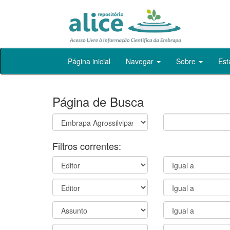
Skip
Página inicial
Navegar
Sobre
Est
navigation
Página de Busca
Filtros correntes: