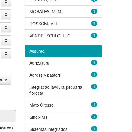
MORALES, M. M.
1
ROSSONI, A. L.
1
VENDRUSCULO, L. G.
1
Assunto
Agricultura
1
Agrossilvipastoril
1
Integracao lavoura-pecuaria-
1
floresta
Mato Grosso
1
Sinop-MT
1
tor(es)
Sistemas integrados
1