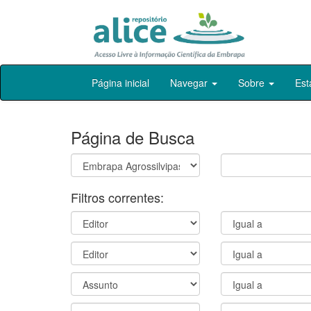
Skip
Página inicial
Navegar
Sobre
Est
navigation
Página de Busca
Filtros correntes: