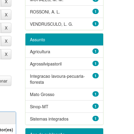
ROSSONI, A. L.
1
VENDRUSCULO, L. G.
1
Assunto
Agricultura
1
Agrossilvipastoril
1
Integracao lavoura-pecuaria-
1
floresta
Mato Grosso
1
Sinop-MT
1
Sistemas integrados
1
tor(es)