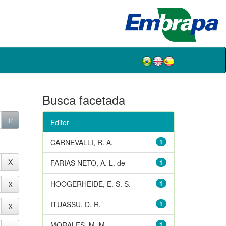
Busca facetada
Editor
CARNEVALLI, R. A.
1
FARIAS NETO, A. L. de
1
HOOGERHEIDE, E. S. S.
1
ITUASSU, D. R.
1
MORALES, M. M.
1