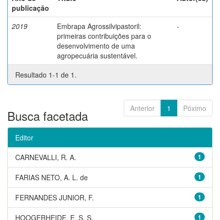
publicação
2019
Embrapa Agrossilvipastoril:
-
primeiras contribuições para o
desenvolvimento de uma
agropecuária sustentável.
Resultado 1-1 de 1.
Anterior
1
Póximo
Busca facetada
Editor
CARNEVALLI, R. A.
1
FARIAS NETO, A. L. de
1
FERNANDES JUNIOR, F.
1
HOOGERHEIDE, E. S. S.
1