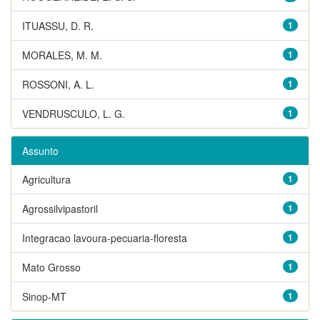
ITUASSU, D. R.
1
MORALES, M. M.
1
ROSSONI, A. L.
1
VENDRUSCULO, L. G.
1
Assunto
Agricultura
1
Agrossilvipastoril
1
Integracao lavoura-pecuaria-floresta
1
Mato Grosso
1
Sinop-MT
1