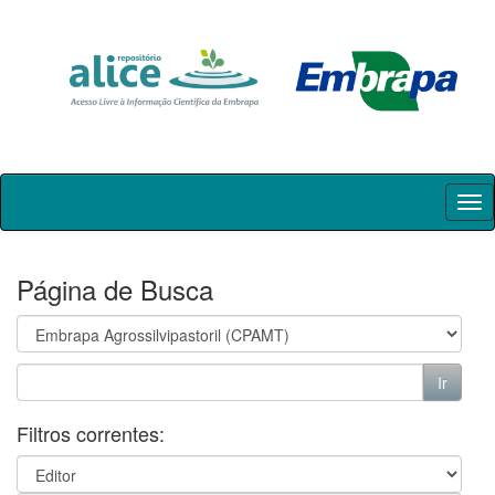
Skip
navigation
Página de Busca
Filtros correntes: