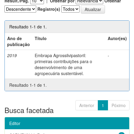
Result./Pág.
|
Ordenar por
Ordenar
Registro(s)
Resultado 1-1 de 1.
Ano de
Título
Autor(es)
publicação
2019
Embrapa Agrossilvipastoril:
-
primeiras contribuições para o
desenvolvimento de uma
agropecuária sustentável.
Resultado 1-1 de 1.
Anterior
1
Póximo
Busca facetada
Editor