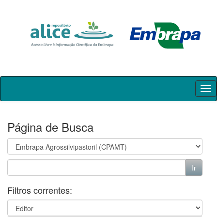
Skip
navigation
Página de Busca
Filtros correntes: