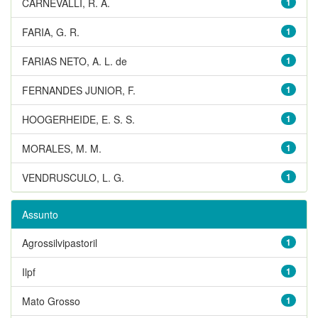
CARNEVALLI, R. A.
1
FARIA, G. R.
1
FARIAS NETO, A. L. de
1
FERNANDES JUNIOR, F.
1
HOOGERHEIDE, E. S. S.
1
MORALES, M. M.
1
VENDRUSCULO, L. G.
1
Assunto
Agrossilvipastoril
1
Ilpf
1
Mato Grosso
1