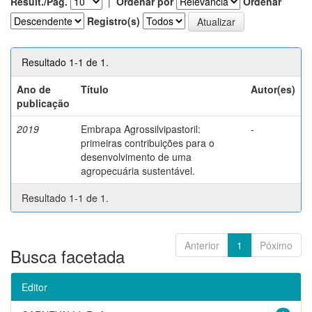
Result./Pág.
|
Ordenar por
Ordenar
Registro(s)
Resultado 1-1 de 1.
Ano de
Título
Autor(es)
publicação
2019
Embrapa Agrossilvipastoril:
-
primeiras contribuições para o
desenvolvimento de uma
agropecuária sustentável.
Resultado 1-1 de 1.
Anterior
1
Póximo
Busca facetada
Editor