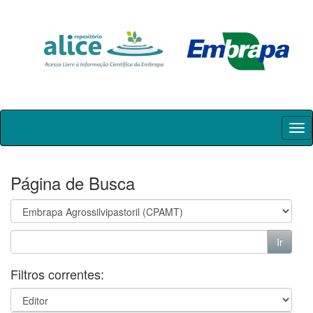
Skip
navigation
Página de Busca
Filtros correntes: