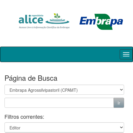
Skip
navigation
Página de Busca
Filtros correntes: