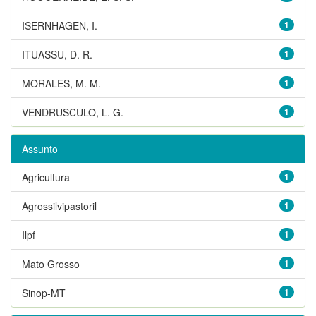
ISERNHAGEN, I.
1
ITUASSU, D. R.
1
MORALES, M. M.
1
VENDRUSCULO, L. G.
1
Assunto
Agricultura
1
Agrossilvipastoril
1
Ilpf
1
Mato Grosso
1
Sinop-MT
1