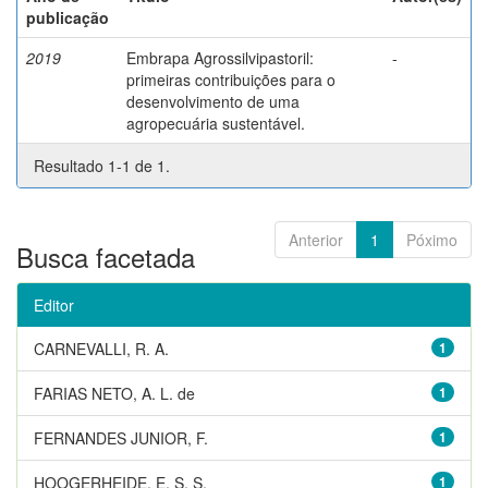
publicação
2019
Embrapa Agrossilvipastoril:
-
primeiras contribuições para o
desenvolvimento de uma
agropecuária sustentável.
Resultado 1-1 de 1.
Anterior
1
Póximo
Busca facetada
Editor
CARNEVALLI, R. A.
1
FARIAS NETO, A. L. de
1
FERNANDES JUNIOR, F.
1
HOOGERHEIDE, E. S. S.
1