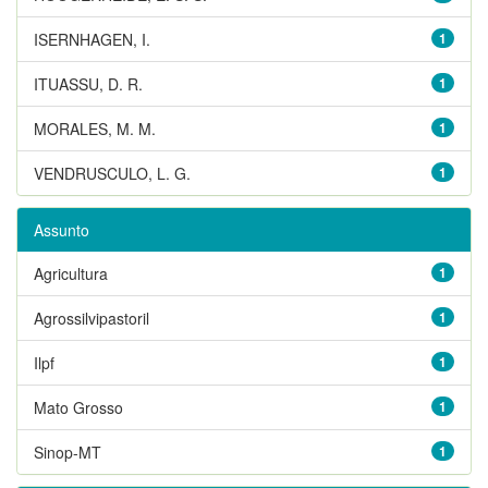
ISERNHAGEN, I.
1
ITUASSU, D. R.
1
MORALES, M. M.
1
VENDRUSCULO, L. G.
1
Assunto
Agricultura
1
Agrossilvipastoril
1
Ilpf
1
Mato Grosso
1
Sinop-MT
1