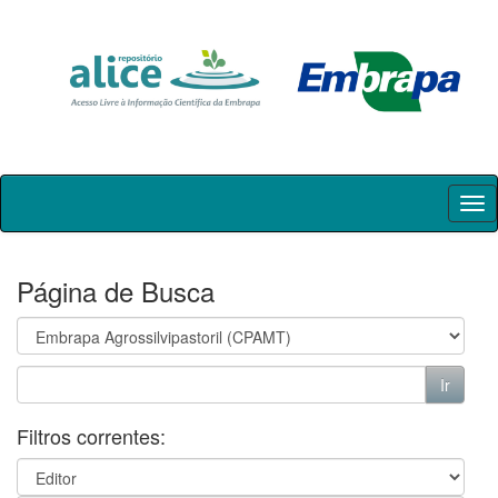
Skip
navigation
Página de Busca
Filtros correntes: