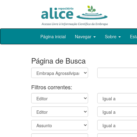
Skip
Página inicial
Navegar
Sobre
Est
navigation
Página de Busca
Filtros correntes: