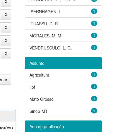
ISERNHAGEN, I.
1
ITUASSU, D. R.
1
MORALES, M. M.
1
VENDRUSCULO, L. G.
1
Assunto
Agricultura
1
Ilpf
1
Mato Grosso
1
Sinop-MT
1
Ano de publicação
tor(es)