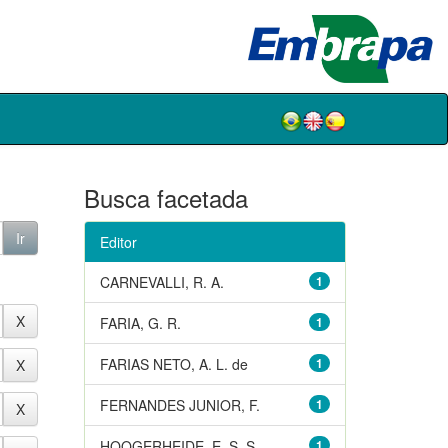
Busca facetada
Editor
CARNEVALLI, R. A.
1
FARIA, G. R.
1
FARIAS NETO, A. L. de
1
FERNANDES JUNIOR, F.
1
HOOGERHEIDE, E. S. S.
1