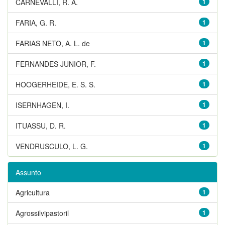
CARNEVALLI, R. A.
1
FARIA, G. R.
1
FARIAS NETO, A. L. de
1
FERNANDES JUNIOR, F.
1
HOOGERHEIDE, E. S. S.
1
ISERNHAGEN, I.
1
ITUASSU, D. R.
1
VENDRUSCULO, L. G.
1
Assunto
Agricultura
1
Agrossilvipastoril
1