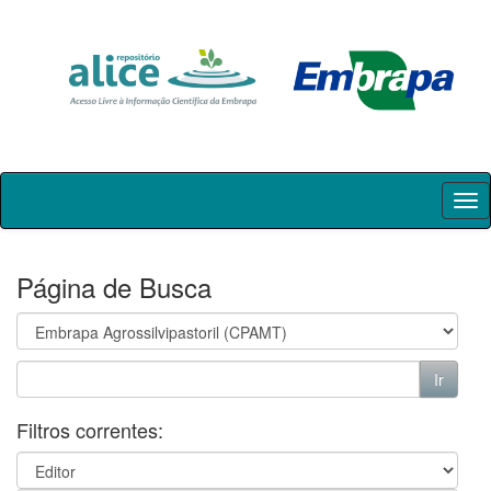
Skip
navigation
Página de Busca
Filtros correntes: