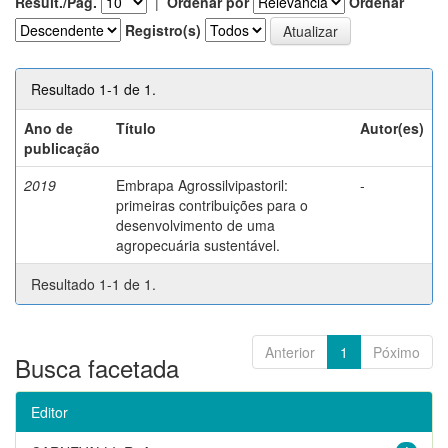
Result./Pág.
|
Ordenar por
Ordenar
Registro(s)
Resultado 1-1 de 1.
Ano de
Título
Autor(es)
publicação
2019
Embrapa Agrossilvipastoril:
-
primeiras contribuições para o
desenvolvimento de uma
agropecuária sustentável.
Resultado 1-1 de 1.
Anterior
1
Póximo
Busca facetada
Editor