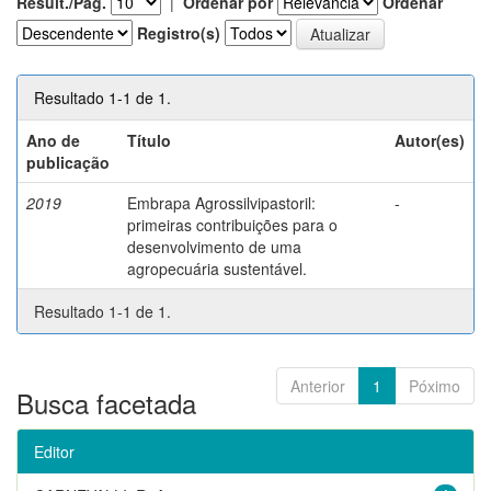
Result./Pág.
|
Ordenar por
Ordenar
Registro(s)
Resultado 1-1 de 1.
Ano de
Título
Autor(es)
publicação
2019
Embrapa Agrossilvipastoril:
-
primeiras contribuições para o
desenvolvimento de uma
agropecuária sustentável.
Resultado 1-1 de 1.
Anterior
1
Póximo
Busca facetada
Editor