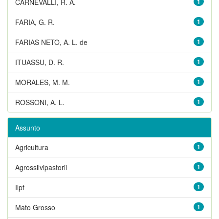
CARNEVALLI, R. A.
1
FARIA, G. R.
1
FARIAS NETO, A. L. de
1
ITUASSU, D. R.
1
MORALES, M. M.
1
ROSSONI, A. L.
1
Assunto
Agricultura
1
Agrossilvipastoril
1
Ilpf
1
Mato Grosso
1