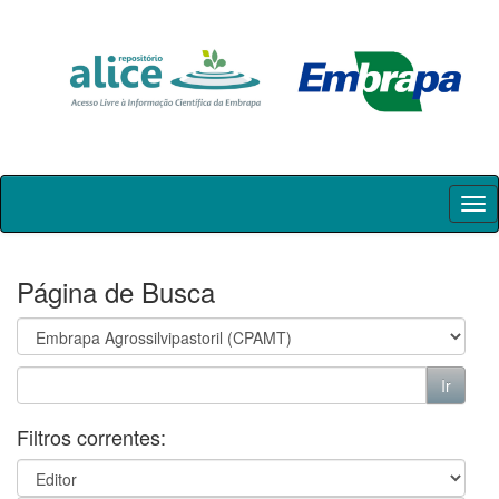
Skip
navigation
Página de Busca
Filtros correntes: