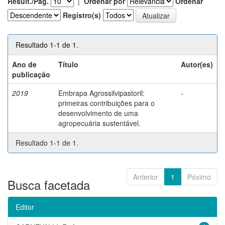
Result./Pág.
|
Ordenar por
Ordenar
Registro(s)
Resultado 1-1 de 1.
Ano de
Título
Autor(es)
publicação
2019
Embrapa Agrossilvipastoril:
-
primeiras contribuições para o
desenvolvimento de uma
agropecuária sustentável.
Resultado 1-1 de 1.
Anterior
1
Póximo
Busca facetada
Editor