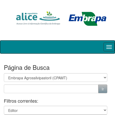
Skip
navigation
Página de Busca
Filtros correntes: