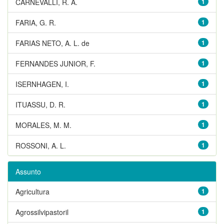
CARNEVALLI, R. A.
1
FARIA, G. R.
1
FARIAS NETO, A. L. de
1
FERNANDES JUNIOR, F.
1
ISERNHAGEN, I.
1
ITUASSU, D. R.
1
MORALES, M. M.
1
ROSSONI, A. L.
1
Assunto
Agricultura
1
Agrossilvipastoril
1