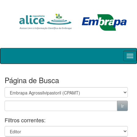
Skip
navigation
Página de Busca
Filtros correntes: