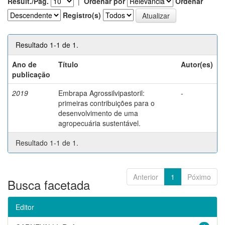
Result./Pág.
|
Ordenar por
Ordenar
Registro(s)
Resultado 1-1 de 1.
Ano de
Título
Autor(es)
publicação
2019
Embrapa Agrossilvipastoril:
-
primeiras contribuições para o
desenvolvimento de uma
agropecuária sustentável.
Resultado 1-1 de 1.
Anterior
1
Póximo
Busca facetada
Editor