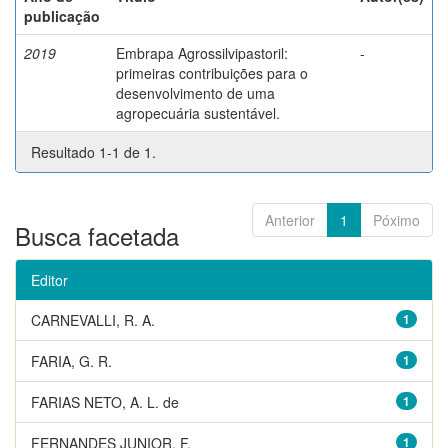
publicação
2019
Embrapa Agrossilvipastoril:
-
primeiras contribuições para o
desenvolvimento de uma
agropecuária sustentável.
Resultado 1-1 de 1.
Anterior
1
Póximo
Busca facetada
Editor
CARNEVALLI, R. A.
1
FARIA, G. R.
1
FARIAS NETO, A. L. de
1
FERNANDES JUNIOR, F.
1