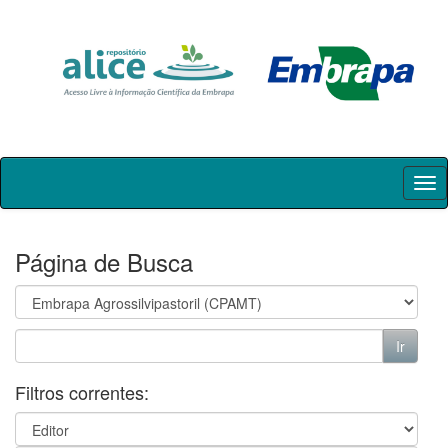
Skip
navigation
Página de Busca
Filtros correntes: