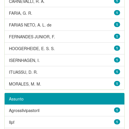
CARNEVALLI, R. A.
1
FARIA, G. R.
1
FARIAS NETO, A. L. de
1
FERNANDES JUNIOR, F.
1
HOOGERHEIDE, E. S. S.
1
ISERNHAGEN, I.
1
ITUASSU, D. R.
1
MORALES, M. M.
1
Assunto
Agrossilvipastoril
1
Ilpf
1