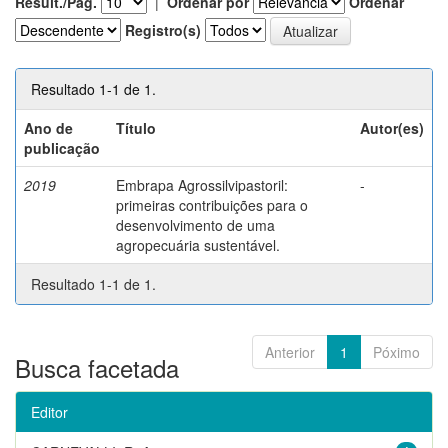
Result./Pág.
|
Ordenar por
Ordenar
Registro(s)
Resultado 1-1 de 1.
Ano de
Título
Autor(es)
publicação
2019
Embrapa Agrossilvipastoril:
-
primeiras contribuições para o
desenvolvimento de uma
agropecuária sustentável.
Resultado 1-1 de 1.
Anterior
1
Póximo
Busca facetada
Editor