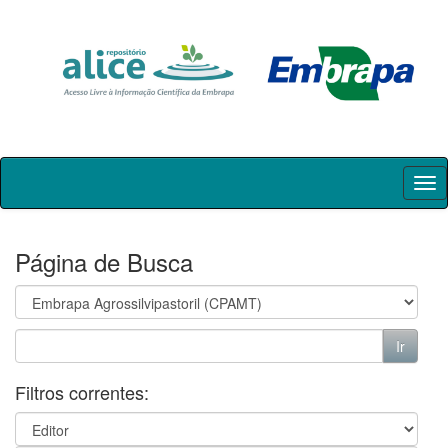
Skip
navigation
Página de Busca
Filtros correntes: