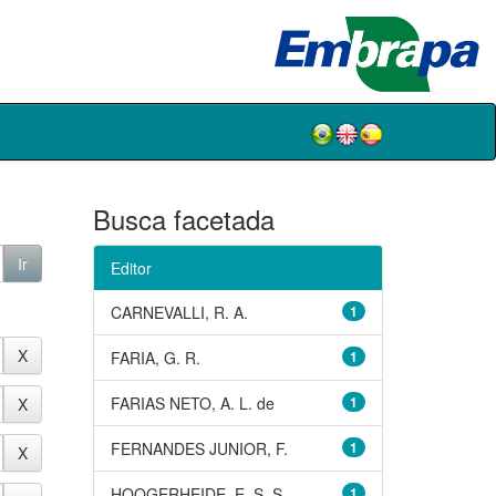
Busca facetada
Editor
CARNEVALLI, R. A.
1
FARIA, G. R.
1
FARIAS NETO, A. L. de
1
FERNANDES JUNIOR, F.
1
HOOGERHEIDE, E. S. S.
1