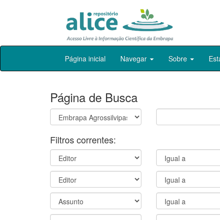
Skip
Página inicial
Navegar
Sobre
Est
navigation
Página de Busca
Filtros correntes: