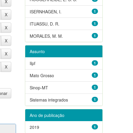
ISERNHAGEN, I.
1
ITUASSU, D. R.
1
MORALES, M. M.
1
Assunto
Ilpf
1
Mato Grosso
1
Sinop-MT
1
Sistemas integrados
1
Ano de publicação
2019
1