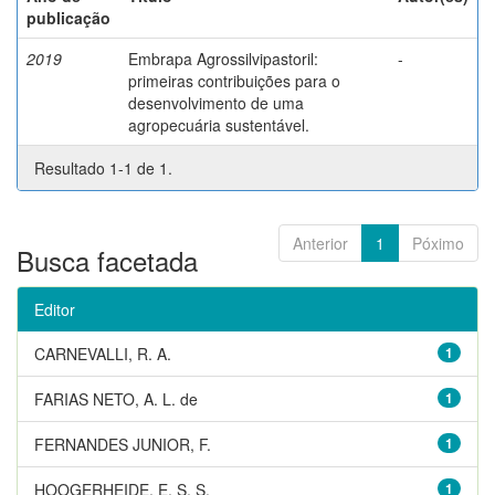
publicação
2019
Embrapa Agrossilvipastoril:
-
primeiras contribuições para o
desenvolvimento de uma
agropecuária sustentável.
Resultado 1-1 de 1.
Anterior
1
Póximo
Busca facetada
Editor
CARNEVALLI, R. A.
1
FARIAS NETO, A. L. de
1
FERNANDES JUNIOR, F.
1
HOOGERHEIDE, E. S. S.
1