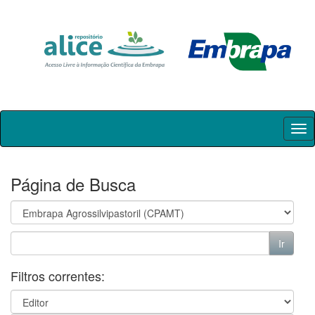
Skip
navigation
Página de Busca
Filtros correntes: