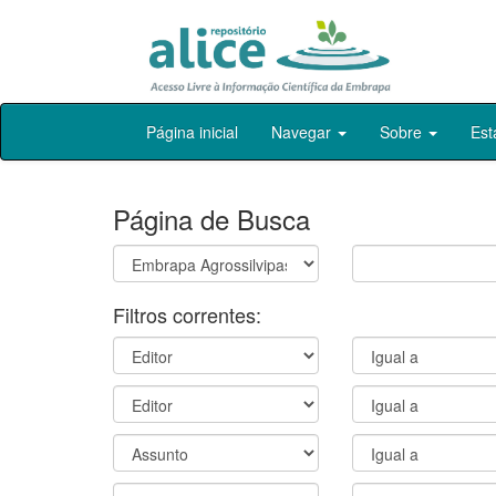
Skip
Página inicial
Navegar
Sobre
Est
navigation
Página de Busca
Filtros correntes: