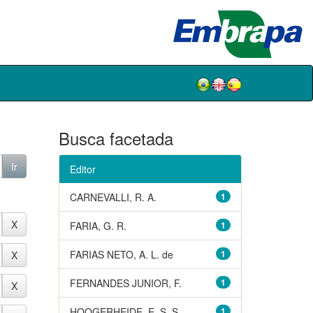
Busca facetada
Editor
CARNEVALLI, R. A.
1
FARIA, G. R.
1
FARIAS NETO, A. L. de
1
FERNANDES JUNIOR, F.
1
HOOGERHEIDE, E. S. S.
1