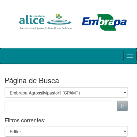
Skip
navigation
Página de Busca
Filtros correntes: