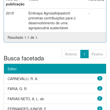
publicação
2019
Embrapa Agrossilvipastoril:
-
primeiras contribuições para o
desenvolvimento de uma
agropecuária sustentável.
Resultado 1-1 de 1.
Anterior
1
Póximo
Busca facetada
Editor
CARNEVALLI, R. A.
1
FARIA, G. R.
1
FARIAS NETO, A. L. de
1
FERNANDES JUNIOR, F.
1