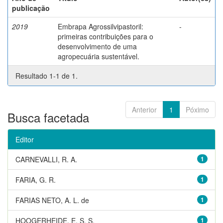
publicação
2019
Embrapa Agrossilvipastoril:
-
primeiras contribuições para o
desenvolvimento de uma
agropecuária sustentável.
Resultado 1-1 de 1.
Anterior
1
Póximo
Busca facetada
Editor
CARNEVALLI, R. A.
1
FARIA, G. R.
1
FARIAS NETO, A. L. de
1
HOOGERHEIDE, E. S. S.
1