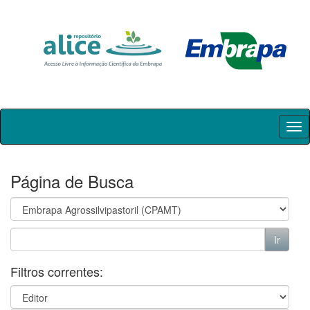
Skip
navigation
Página de Busca
Filtros correntes: