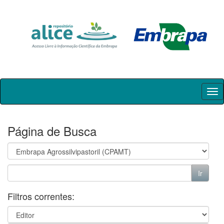
Skip
navigation
Página de Busca
Filtros correntes: