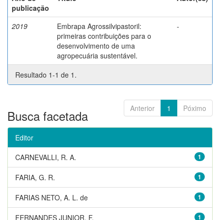
publicação
2019
Embrapa Agrossilvipastoril:
-
primeiras contribuições para o
desenvolvimento de uma
agropecuária sustentável.
Resultado 1-1 de 1.
Anterior
1
Póximo
Busca facetada
Editor
CARNEVALLI, R. A.
1
FARIA, G. R.
1
FARIAS NETO, A. L. de
1
FERNANDES JUNIOR, F.
1