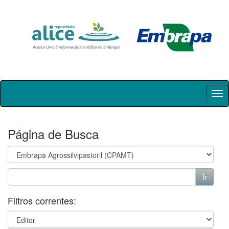
Skip
navigation
Página de Busca
Filtros correntes: