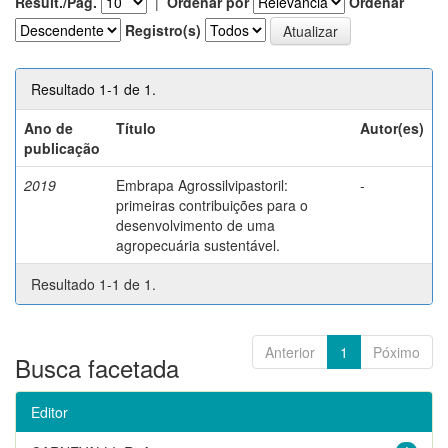
Result./Pág.
|
Ordenar por
Ordenar
Registro(s)
Resultado 1-1 de 1.
Ano de
Título
Autor(es)
publicação
2019
Embrapa Agrossilvipastoril:
-
primeiras contribuições para o
desenvolvimento de uma
agropecuária sustentável.
Resultado 1-1 de 1.
Anterior
1
Póximo
Busca facetada
Editor