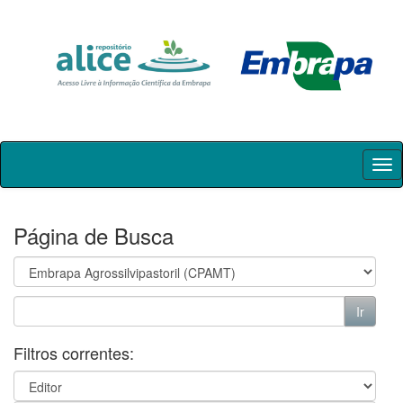
Skip
navigation
Página de Busca
Filtros correntes: