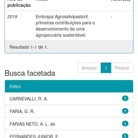
publicação
2019
Embrapa Agrossilvipastoril:
-
primeiras contribuições para o
desenvolvimento de uma
agropecuária sustentável.
Resultado 1-1 de 1.
Anterior
1
Póximo
Busca facetada
Editor
CARNEVALLI, R. A.
1
FARIA, G. R.
1
FARIAS NETO, A. L. de
1
FERNANDES JUNIOR, F.
1