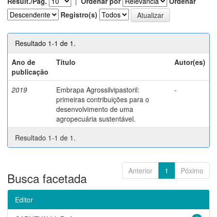
Result./Pág.
|
Ordenar por
Ordenar
Registro(s)
Resultado 1-1 de 1.
Ano de
Título
Autor(es)
publicação
2019
Embrapa Agrossilvipastoril:
-
primeiras contribuições para o
desenvolvimento de uma
agropecuária sustentável.
Resultado 1-1 de 1.
Anterior
1
Póximo
Busca facetada
Editor