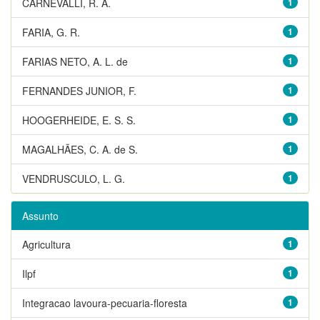
CARNEVALLI, R. A.
1
FARIA, G. R.
1
FARIAS NETO, A. L. de
1
FERNANDES JUNIOR, F.
1
HOOGERHEIDE, E. S. S.
1
MAGALHÃES, C. A. de S.
1
VENDRUSCULO, L. G.
1
Assunto
Agricultura
1
Ilpf
1
Integracao lavoura-pecuaria-floresta
1