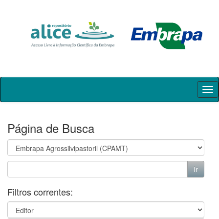
Skip
navigation
Página de Busca
Filtros correntes: