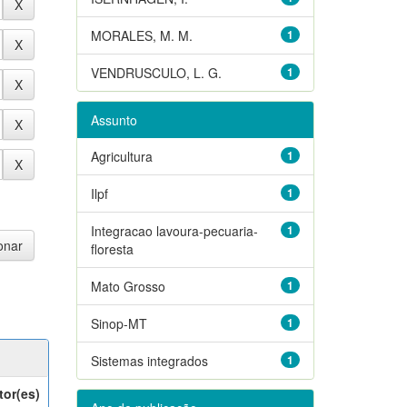
MORALES, M. M.
1
VENDRUSCULO, L. G.
1
Assunto
Agricultura
1
Ilpf
1
Integracao lavoura-pecuaria-
1
floresta
Mato Grosso
1
Sinop-MT
1
Sistemas integrados
1
tor(es)