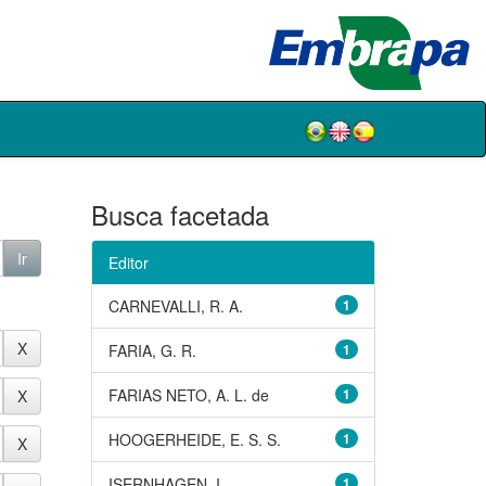
Busca facetada
Editor
CARNEVALLI, R. A.
1
FARIA, G. R.
1
FARIAS NETO, A. L. de
1
HOOGERHEIDE, E. S. S.
1
ISERNHAGEN, I.
1