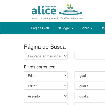
Skip
Página inicial
Navegar
Sobre
Est
navigation
Página de Busca
Filtros correntes: