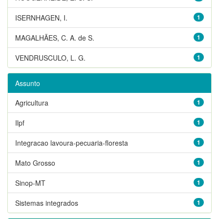
ISERNHAGEN, I.
1
MAGALHÃES, C. A. de S.
1
VENDRUSCULO, L. G.
1
Assunto
Agricultura
1
Ilpf
1
Integracao lavoura-pecuaria-floresta
1
Mato Grosso
1
Sinop-MT
1
Sistemas integrados
1