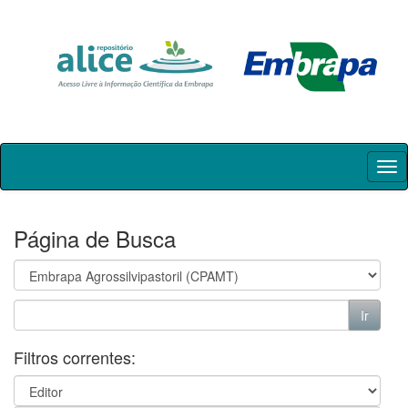
Skip
navigation
Página de Busca
Filtros correntes: