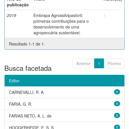
publicação
2019
Embrapa Agrossilvipastoril:
-
primeiras contribuições para o
desenvolvimento de uma
agropecuária sustentável.
Resultado 1-1 de 1.
Anterior
1
Póximo
Busca facetada
Editor
CARNEVALLI, R. A.
1
FARIA, G. R.
1
FARIAS NETO, A. L. de
1
HOOGERHEIDE, E. S. S.
1