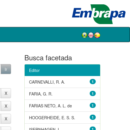
Busca facetada
Editor
CARNEVALLI, R. A.
1
FARIA, G. R.
1
FARIAS NETO, A. L. de
1
HOOGERHEIDE, E. S. S.
1
ISERNHAGEN, I.
1