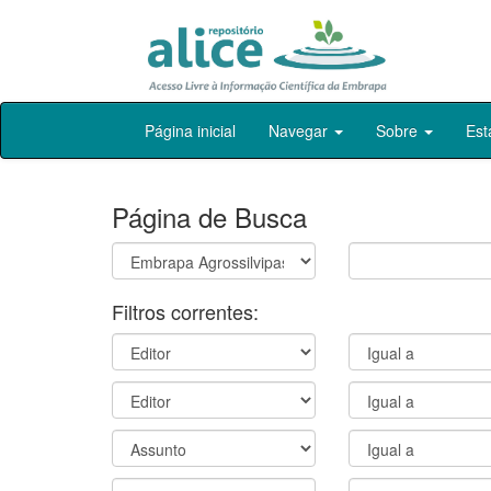
Skip
Página inicial
Navegar
Sobre
Est
navigation
Página de Busca
Filtros correntes: