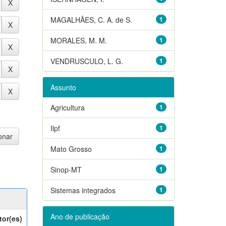
MAGALHÃES, C. A. de S.
1
MORALES, M. M.
1
VENDRUSCULO, L. G.
1
Assunto
Agricultura
1
Ilpf
1
Mato Grosso
1
Sinop-MT
1
Sistemas integrados
1
Ano de publicação
tor(es)