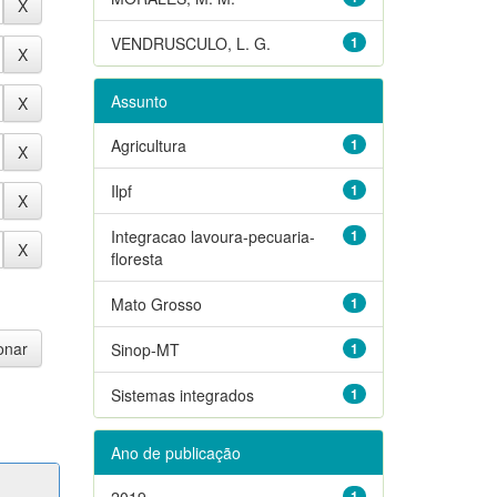
VENDRUSCULO, L. G.
1
Assunto
Agricultura
1
Ilpf
1
Integracao lavoura-pecuaria-
1
floresta
Mato Grosso
1
Sinop-MT
1
Sistemas integrados
1
Ano de publicação
2019
1