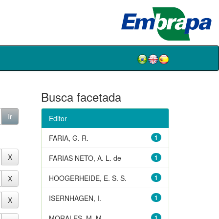
Busca facetada
Editor
FARIA, G. R.
1
FARIAS NETO, A. L. de
1
HOOGERHEIDE, E. S. S.
1
ISERNHAGEN, I.
1
MORALES, M. M.
1