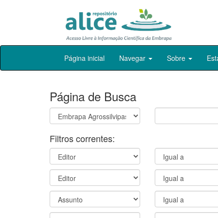
Skip
Página inicial
Navegar
Sobre
Est
navigation
Página de Busca
Filtros correntes: