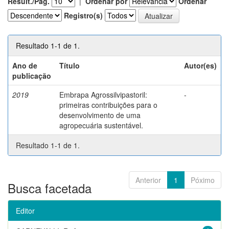
Result./Pág.
|
Ordenar por
Ordenar
Registro(s)
Resultado 1-1 de 1.
Ano de
Título
Autor(es)
publicação
2019
Embrapa Agrossilvipastoril:
-
primeiras contribuições para o
desenvolvimento de uma
agropecuária sustentável.
Resultado 1-1 de 1.
Anterior
1
Póximo
Busca facetada
Editor