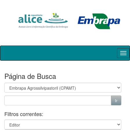
Skip
navigation
Página de Busca
Filtros correntes: