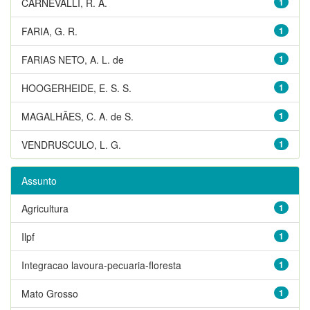
CARNEVALLI, R. A.
1
FARIA, G. R.
1
FARIAS NETO, A. L. de
1
HOOGERHEIDE, E. S. S.
1
MAGALHÃES, C. A. de S.
1
VENDRUSCULO, L. G.
1
Assunto
Agricultura
1
Ilpf
1
Integracao lavoura-pecuaria-floresta
1
Mato Grosso
1