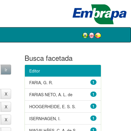
Busca facetada
Editor
FARIA, G. R.
1
FARIAS NETO, A. L. de
1
HOOGERHEIDE, E. S. S.
1
ISERNHAGEN, I.
1
MAGALHÃES, C. A. de S.
1