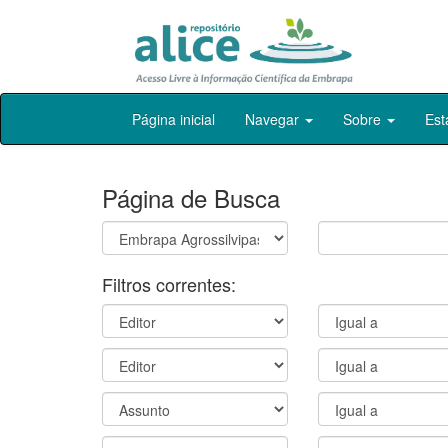
Skip
Página inicial
Navegar
Sobre
Est
navigation
Página de Busca
Filtros correntes: