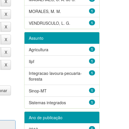
MORALES, M. M.
1
VENDRUSCULO, L. G.
1
Assunto
Agricultura
1
Ilpf
1
Integracao lavoura-pecuaria-
1
floresta
Sinop-MT
1
Sistemas integrados
1
Ano de publicação
2019
1