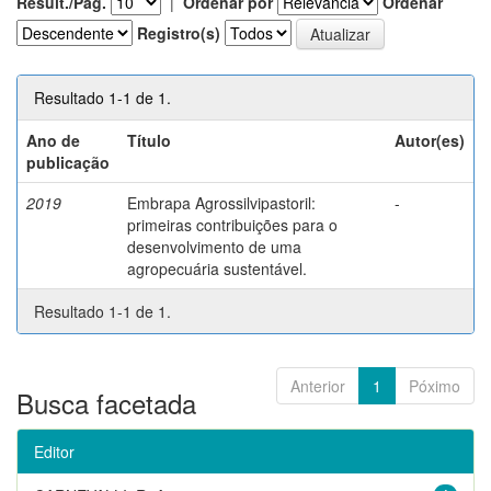
Result./Pág.
|
Ordenar por
Ordenar
Registro(s)
Resultado 1-1 de 1.
Ano de
Título
Autor(es)
publicação
2019
Embrapa Agrossilvipastoril:
-
primeiras contribuições para o
desenvolvimento de uma
agropecuária sustentável.
Resultado 1-1 de 1.
Anterior
1
Póximo
Busca facetada
Editor