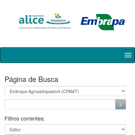
Skip
navigation
Página de Busca
Filtros correntes: