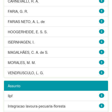
CARNEVALLI, R. A.
1
FARIA, G. R.
1
FARIAS NETO, A. L. de
1
HOOGERHEIDE, E. S. S.
1
ISERNHAGEN, I.
1
MAGALHÃES, C. A. de S.
1
MORALES, M. M.
1
VENDRUSCULO, L. G.
1
Assunto
Ilpf
1
Integracao lavoura-pecuaria-floresta
1