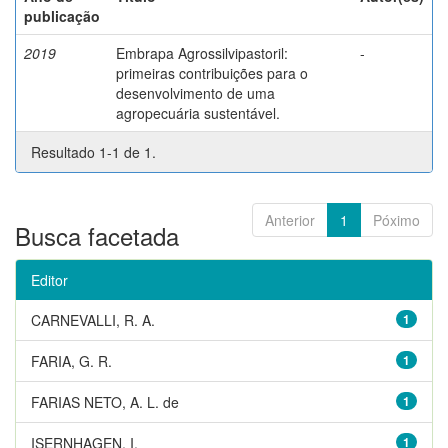
publicação
2019
Embrapa Agrossilvipastoril:
-
primeiras contribuições para o
desenvolvimento de uma
agropecuária sustentável.
Resultado 1-1 de 1.
Anterior
1
Póximo
Busca facetada
Editor
CARNEVALLI, R. A.
1
FARIA, G. R.
1
FARIAS NETO, A. L. de
1
ISERNHAGEN, I.
1