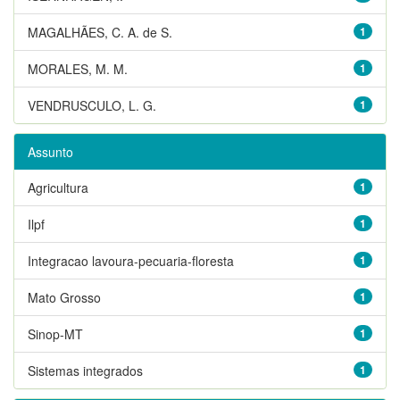
MAGALHÃES, C. A. de S.
1
MORALES, M. M.
1
VENDRUSCULO, L. G.
1
Assunto
Agricultura
1
Ilpf
1
Integracao lavoura-pecuaria-floresta
1
Mato Grosso
1
Sinop-MT
1
Sistemas integrados
1