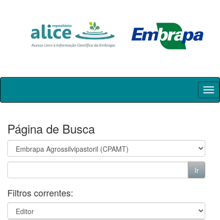
Skip
navigation
Página de Busca
Filtros correntes: