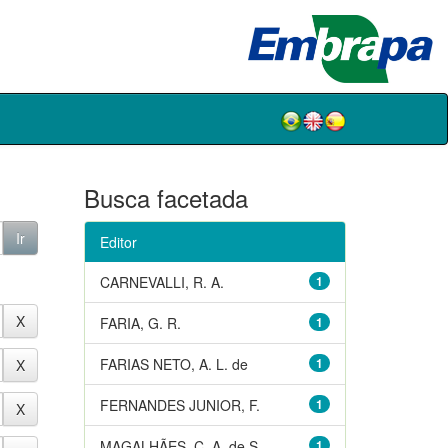
Busca facetada
Editor
CARNEVALLI, R. A.
1
FARIA, G. R.
1
FARIAS NETO, A. L. de
1
FERNANDES JUNIOR, F.
1
MAGALHÃES, C. A. de S.
1