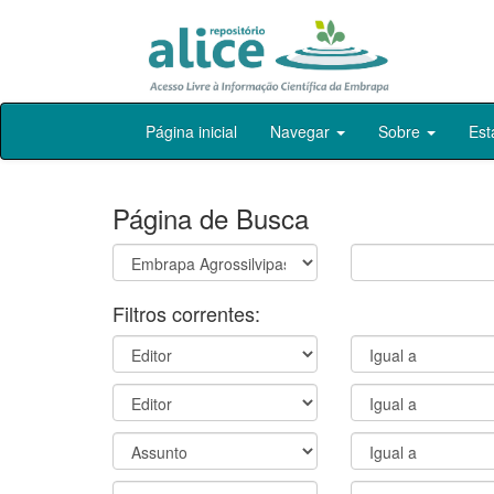
Skip
Página inicial
Navegar
Sobre
Est
navigation
Página de Busca
Filtros correntes: