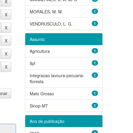
MORALES, M. M.
1
VENDRUSCULO, L. G.
1
Assunto
Agricultura
1
Ilpf
1
Integracao lavoura-pecuaria-
1
floresta
Mato Grosso
1
Sinop-MT
1
Ano de publicação
2019
1