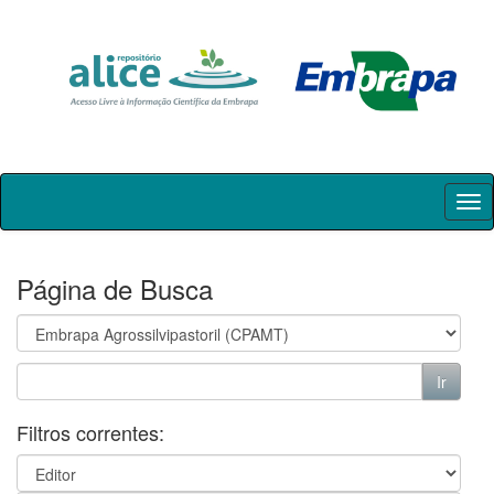
Skip
navigation
Página de Busca
Filtros correntes: