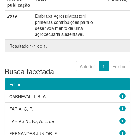
publicação
2019
Embrapa Agrossilvipastoril:
-
primeiras contribuições para o
desenvolvimento de uma
agropecuária sustentável.
Resultado 1-1 de 1.
Anterior
1
Póximo
Busca facetada
Editor
CARNEVALLI, R. A.
1
FARIA, G. R.
1
FARIAS NETO, A. L. de
1
FERNANDES JUNIOR, F.
1