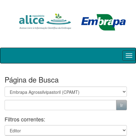
Skip
navigation
Página de Busca
Filtros correntes: