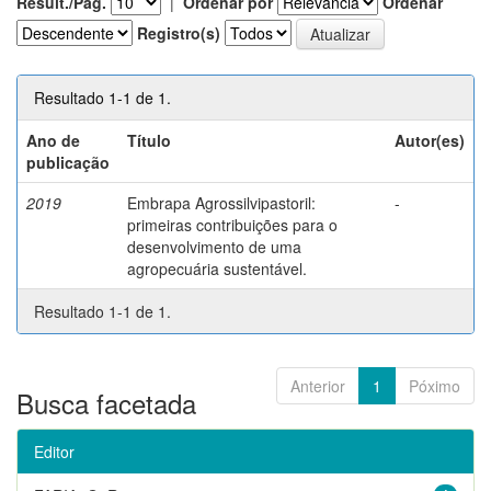
Result./Pág.
|
Ordenar por
Ordenar
Registro(s)
Resultado 1-1 de 1.
Ano de
Título
Autor(es)
publicação
2019
Embrapa Agrossilvipastoril:
-
primeiras contribuições para o
desenvolvimento de uma
agropecuária sustentável.
Resultado 1-1 de 1.
Anterior
1
Póximo
Busca facetada
Editor