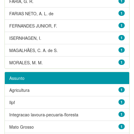
FARIA, G. R.
1
FARIAS NETO, A. L. de
1
FERNANDES JUNIOR, F.
1
ISERNHAGEN, I.
1
MAGALHÃES, C. A. de S.
1
MORALES, M. M.
1
Assunto
Agricultura
1
Ilpf
1
Integracao lavoura-pecuaria-floresta
1
Mato Grosso
1