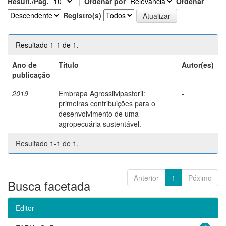
Result./Pág.
|
Ordenar por
Ordenar
Registro(s)
Resultado 1-1 de 1.
Ano de
Título
Autor(es)
publicação
2019
Embrapa Agrossilvipastoril:
-
primeiras contribuições para o
desenvolvimento de uma
agropecuária sustentável.
Resultado 1-1 de 1.
Anterior
1
Póximo
Busca facetada
Editor