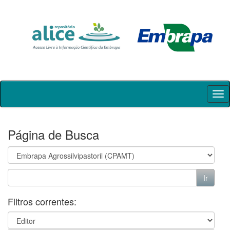
Skip
navigation
Página de Busca
Filtros correntes: