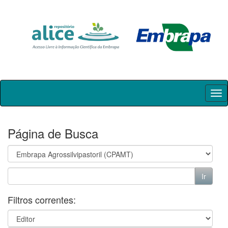
Skip
navigation
Página de Busca
Filtros correntes: