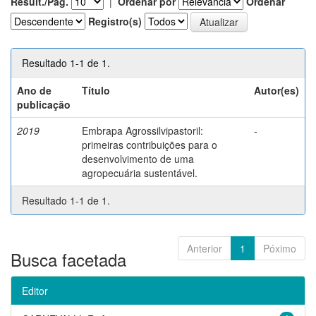
Result./Pág.
|
Ordenar por
Ordenar
Registro(s)
Resultado 1-1 de 1.
Ano de
Título
Autor(es)
publicação
2019
Embrapa Agrossilvipastoril:
-
primeiras contribuições para o
desenvolvimento de uma
agropecuária sustentável.
Resultado 1-1 de 1.
Anterior
1
Póximo
Busca facetada
Editor