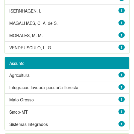
ISERNHAGEN, I.
1
MAGALHÃES, C. A. de S.
1
MORALES, M. M.
1
VENDRUSCULO, L. G.
1
Assunto
Agricultura
1
Integracao lavoura-pecuaria-floresta
1
Mato Grosso
1
Sinop-MT
1
Sistemas integrados
1