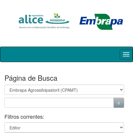
Skip
navigation
Página de Busca
Filtros correntes: