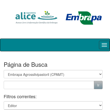
Skip
navigation
Página de Busca
Filtros correntes: