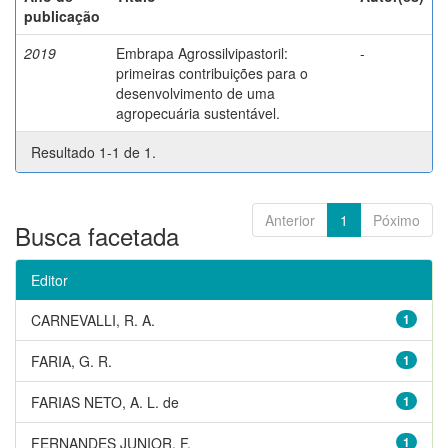
publicação
2019
Embrapa Agrossilvipastoril:
-
primeiras contribuições para o
desenvolvimento de uma
agropecuária sustentável.
Resultado 1-1 de 1.
Anterior
1
Póximo
Busca facetada
Editor
CARNEVALLI, R. A.
1
FARIA, G. R.
1
FARIAS NETO, A. L. de
1
FERNANDES JUNIOR, F.
1