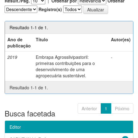
Result./Pág.
|
Ordenar por
Ordenar
Registro(s)
Resultado 1-1 de 1.
Ano de
Título
Autor(es)
publicação
2019
Embrapa Agrossilvipastoril:
-
primeiras contribuições para o
desenvolvimento de uma
agropecuária sustentável.
Resultado 1-1 de 1.
Anterior
1
Póximo
Busca facetada
Editor