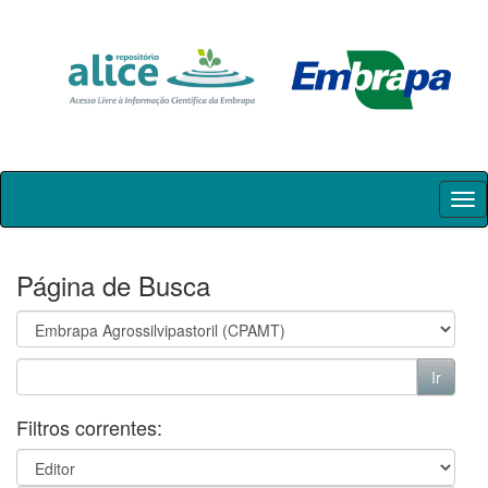
Skip
navigation
Página de Busca
Filtros correntes: